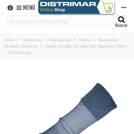
MENÚ
Buscar
Inicio
>
Productos
>
Todo pesca
>
Pesca
>
Sacadores
Arneses Bicheros
>
Cesto circular red rejoncillo diametro 33cm
x 115cm largo