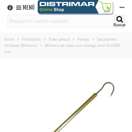
MENÚ
Buscar
Inicio
>
Productos
>
Todo pesca
>
Pesca
>
Sacadores
Arneses Bicheros
>
Bichero de tubo con mango inox 8x1500
mm