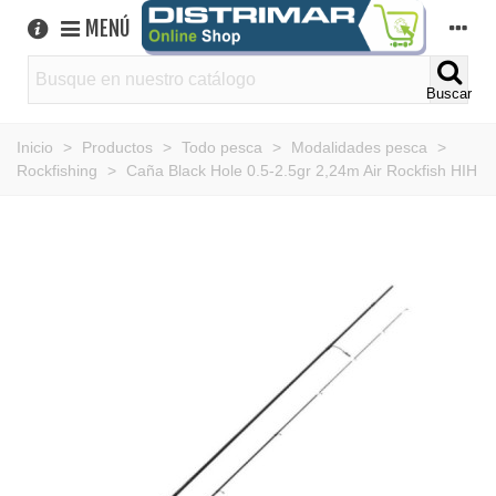
MENÚ
Buscar
Inicio
>
Productos
>
Todo pesca
>
Modalidades pesca
>
Rockfishing
>
Caña Black Hole 0.5-2.5gr 2,24m Air Rockfish HIH