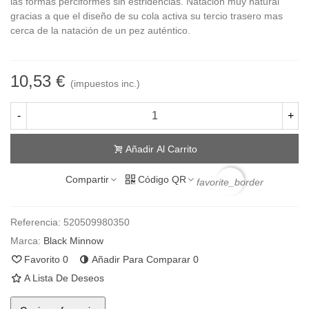
las formas perciformes sin estridencias. Natación muy natural
gracias a que el diseño de su cola activa su tercio trasero mas
cerca de la natación de un pez auténtico.
10,53 €
(impuestos inc.)
-
+
Añadir Al Carrito
Compartir
Código QR
favorite_border
Referencia:
520509980350
Marca:
Black Minnow
Favorito
0
Añadir Para Comparar
0
A Lista De Deseos