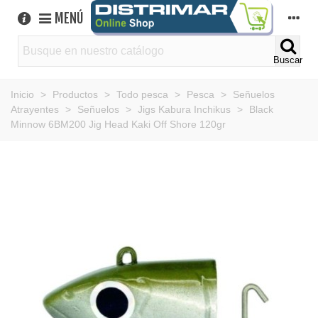
MENÚ
Buscar
Inicio
>
Productos
>
Todo pesca
>
Pesca
>
Señuelos
Atrayentes
>
Señuelos
>
Jigs Kabura Inchikus
>
Black
Minnow 6BM200 Jig Head Kaki Off Shore 120gr