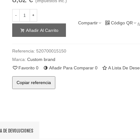
(impuestos inc.)
-
+
Compartir
Código QR
f
Añadir Al Carrito
Referencia:
520700015150
Marca:
Custom brand
Favorito
0
Añadir Para Comparar
0
A Lista De Des
Copiar referencia
CA DE DEVOLUCIONES