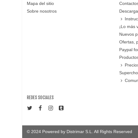
Mapa del sitio
Contacto
Sobre nosotros
Descarga
Instru
¡Lo más 
Nuevos p
Ofertas, 
Paypal f
Productos
Precio
Supercho
Comun
REDES SOCIALES
© 2024 Powered by Distrimar S.L. All Rights Reserved