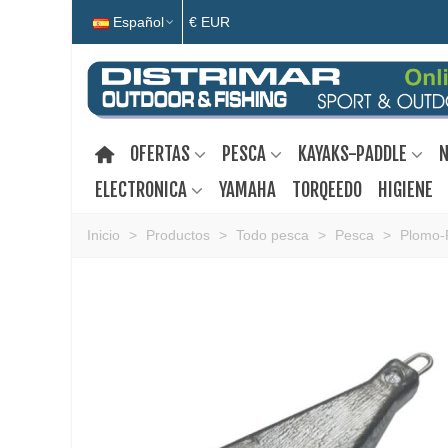
Español
€ EUR
OFERTAS
PESCA
KAYAKS-PADDLE
N
ELECTRONICA
YAMAHA
TORQEEDO
HIGIENE
Inicio
>
Productos
>
Todo pesca
>
Pesca
>
Plomo-