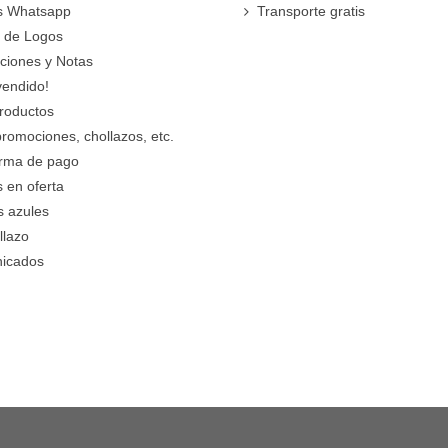
s Whatsapp
Transporte gratis
 de Logos
cciones y Notas
vendido!
roductos
promociones, chollazos, etc.
orma de pago
 en oferta
s azules
llazo
icados