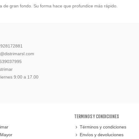
sca de gran fondo. Su forma hace que profundice más rápido.
: 928172881
l@distrimarsl.com
 639037995
strimar
iernes 9:00 a 17.00
TERMINOS Y CONDICIONES
imar
Términos y condiciones
 Mayor
Envíos y devoluciones