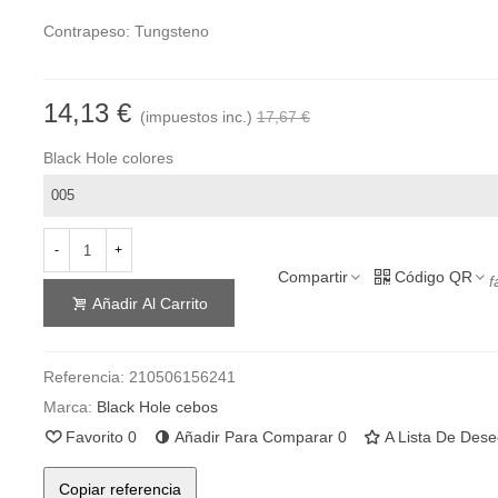
Contrapeso: Tungsteno
14,13 €
(impuestos inc.)
17,67 €
Black Hole colores
-
+
Compartir
Código QR
f
Añadir Al Carrito
Referencia:
210506156241
Marca:
Black Hole cebos
Favorito
0
Añadir Para Comparar
0
A Lista De Des
Copiar referencia