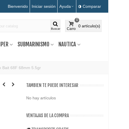
Bienvenido
Iniciar sesión
Ayuda
Comparar
0
0
artículo(s)
Carro
Buscar
MPER
SUBMARINISMO
NAUTICA
rk Bait 68F 68mm 5.5gr
TAMBIEN TE PUEDE INTERESAR
No hay artículos
VENTAJAS DE LA COMPRA