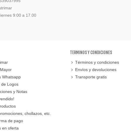
 639037995
strimar
iernes 9:00 a 17.00
TERMINOS Y CONDICIONES
imar
Términos y condiciones
 Mayor
Envíos y devoluciones
s Whatsapp
Transporte gratis
 de Logos
cciones y Notas
vendido!
roductos
promociones, chollazos, etc.
orma de pago
 en oferta