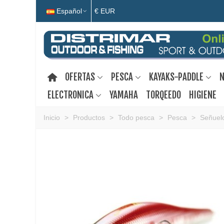
Español
€ EUR
OFERTAS
PESCA
KAYAKS-PADDLE
N
ELECTRONICA
YAMAHA
TORQEEDO
HIGIENE
Inicio
>
Productos
>
Todo pesca
>
Pesca
>
Señuelo