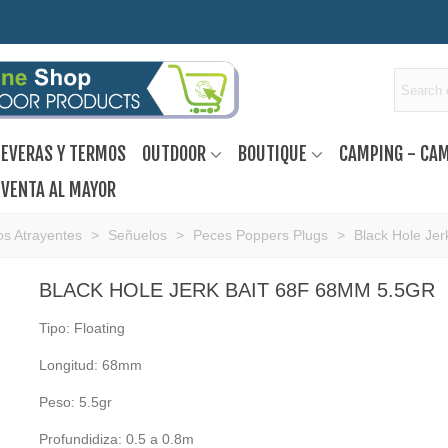
EVERAS Y TERMOS
OUTDOOR
BOUTIQUE
CAMPING - CA
VENTA AL MAYOR
s Atrayentes
>
Señuelos
>
Peces Poppers Plugs
>
Black Hole Je
BLACK HOLE JERK BAIT 68F 68MM 5.5GR
Tipo: Floating
Longitud: 68mm
Peso: 5.5gr
Profundidiza: 0.5 a 0.8m