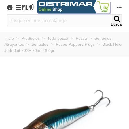
MENÚ
Buscar
Inicio
>
Productos
>
Todo pesca
>
Pesca
>
Señuelos
Atrayentes
>
Señuelos
>
Peces Poppers Plugs
>
Black Hole
Jerk Bait 70SF 70mm 6.0gr