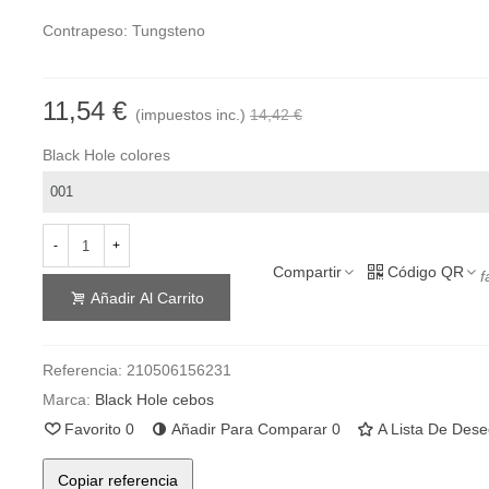
Contrapeso: Tungsteno
11,54 €
(impuestos inc.)
14,42 €
Black Hole colores
-
+
Compartir
Código QR
f
Añadir Al Carrito
Referencia:
210506156231
Marca:
Black Hole cebos
Favorito
0
Añadir Para Comparar
0
A Lista De Des
Copiar referencia