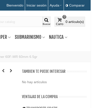
Bienvenido
Iniciar sesión
Ayuda
Comparar
0
0
artículo(s)
Carro
Buscar
MPER
SUBMARINISMO
NAUTICA
iner 60F-MR 60mm 6.5gr
TAMBIEN TE PUEDE INTERESAR
No hay artículos
VENTAJAS DE LA COMPRA