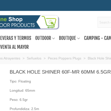
EVERAS Y TERMOS
OUTDOOR
BOUTIQUE
CAMPING - CA
VENTA AL MAYOR
s Atrayentes
>
Señuelos
>
Peces Poppers Plugs
>
Black Hole Sh
BLACK HOLE SHINER 60F-MR 60MM 6.5GR
Tipo: Floating
Longitud: 65mm
Peso: 6.5gr
Profundidiza: 2.5m