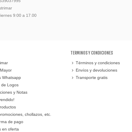
 639037995
strimar
iernes 9:00 a 17.00
TERMINOS Y CONDICIONES
imar
Términos y condiciones
 Mayor
Envíos y devoluciones
s Whatsapp
Transporte gratis
 de Logos
cciones y Notas
vendido!
roductos
promociones, chollazos, etc.
orma de pago
 en oferta