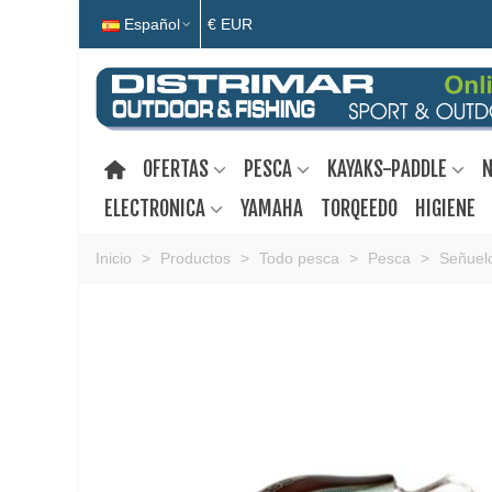
Español
€ EUR
OFERTAS
PESCA
KAYAKS-PADDLE
N
ELECTRONICA
YAMAHA
TORQEEDO
HIGIENE
Inicio
>
Productos
>
Todo pesca
>
Pesca
>
Señuelo