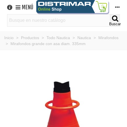
MENÚ
Buscar
Inicio
>
Productos
>
Todo Nautica
>
Nautica
>
Mirafondos
>
Mirafondos grande con asa diam. 335mm