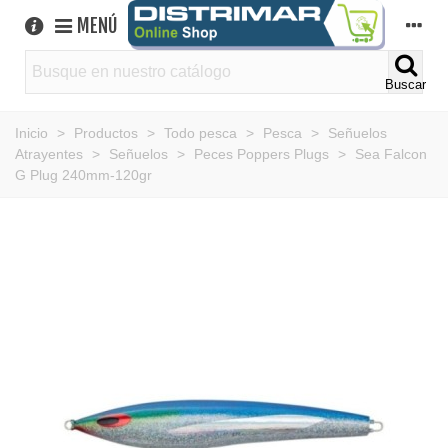
MENÚ
Buscar
Inicio
>
Productos
>
Todo pesca
>
Pesca
>
Señuelos
Atrayentes
>
Señuelos
>
Peces Poppers Plugs
>
Sea Falcon
G Plug 240mm-120gr