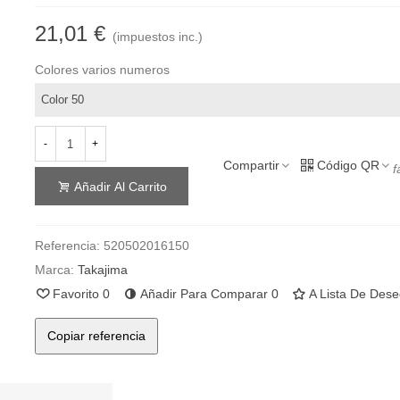
21,01 €
(impuestos inc.)
Colores varios numeros
-
+
Compartir
Código QR
f
Añadir Al Carrito
Referencia:
520502016150
Marca:
Takajima
Favorito
0
Añadir Para Comparar
0
A Lista De Des
Copiar referencia