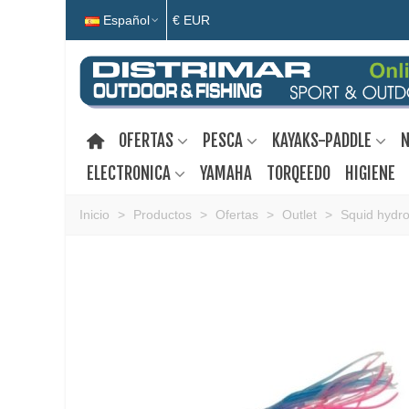
Español
€ EUR
OFERTAS
PESCA
KAYAKS-PADDLE
N
ELECTRONICA
YAMAHA
TORQEEDO
HIGIENE
Inicio
>
Productos
>
Ofertas
>
Outlet
>
Squid hydr