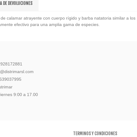
CA DE DEVOLUCIONES
calamar atrayente con cuerpo rígido y barba natatoria similar a los pe
ltamente efectivo para una amplia gama de especies.
: 928172881
l@distrimarsl.com
 639037995
strimar
iernes 9:00 a 17.00
TERMINOS Y CONDICIONES