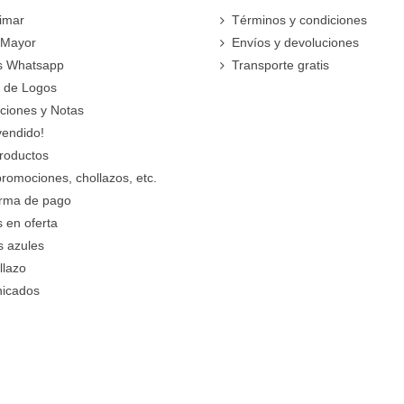
imar
Términos y condiciones
 Mayor
Envíos y devoluciones
s Whatsapp
Transporte gratis
 de Logos
cciones y Notas
vendido!
roductos
promociones, chollazos, etc.
orma de pago
 en oferta
s azules
llazo
icados