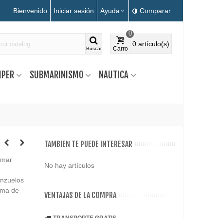
Bienvenido
Iniciar sesión
Ayuda
Comparar
0
0
artículo(s)
Carro
Buscar
MPER
SUBMARINISMO
NAUTICA
TAMBIEN TE PUEDE INTERESAR
amar
No hay artículos
anzuelos
gama de
VENTAJAS DE LA COMPRA