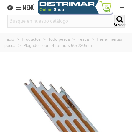
MENÚ
Buscar
Inicio
>
Productos
>
Todo pesca
>
Pesca
>
Herramientas
pesca
>
Plegador foam 4 ranuras 60x220mm