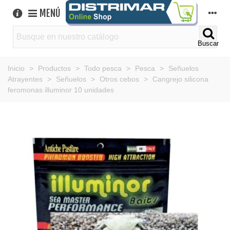
MENÚ
Buscar
Inicio
>
Productos
>
Todo pesca
>
Pesca
>
Señuelos
Atrayentes
>
Señuelos
>
Otros cebos
>
Cangrejo silicona
feromonas illuminor 10 unidades