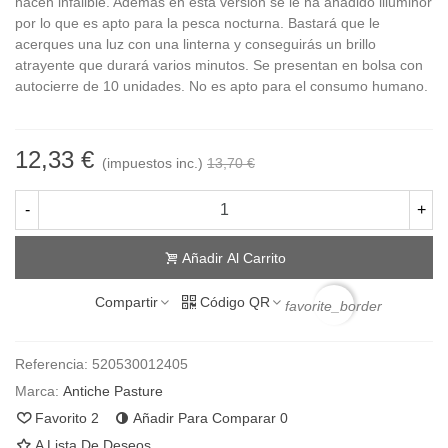
hacen infalible. Además en esta versión se le ha añadido illuminor
por lo que es apto para la pesca nocturna. Bastará que le
acerques una luz con una linterna y conseguirás un brillo
atrayente que durará varios minutos. Se presentan en bolsa con
autocierre de 10 unidades. No es apto para el consumo humano.
12,33 €
(impuestos inc.)
13,70 €
-
+
Añadir Al Carrito
Compartir
Código QR
favorite_border
Referencia:
520530012405
Marca:
Antiche Pasture
Favorito
2
Añadir Para Comparar
0
A Lista De Deseos