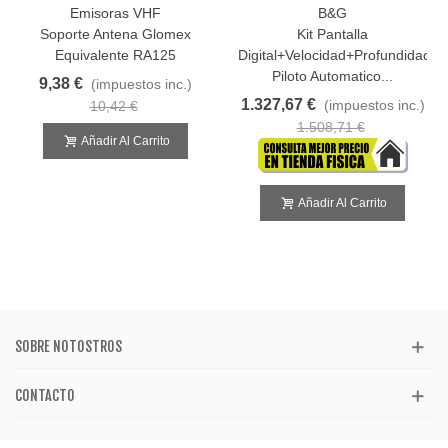
Emisoras VHF
B&G
Soporte Antena Glomex
Kit Pantalla
Equivalente RA125
Digital+velocidad+profundidad+v
Piloto Automatico...
9,38 €
(impuestos inc.)
1.327,67 €
(impuestos inc.)
10,42 €
1.508,71 €
Añadir Al Carrito
Añadir Al Carrito
SOBRE NOTOSTROS
CONTACTO