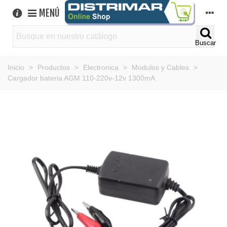
MENÚ
Buscar
Inicio
>
Productos
>
Electronica
>
Modulos y Cables
>
Cargador bateria AGM 110-220v-12v 1300mA