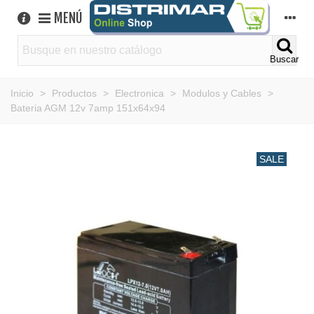
MENÚ
Buscar
Inicio
>
Productos
>
Electronica
>
Modulos y Cables
>
Bateria AGM 12v 7amp 151x64x94
SALE