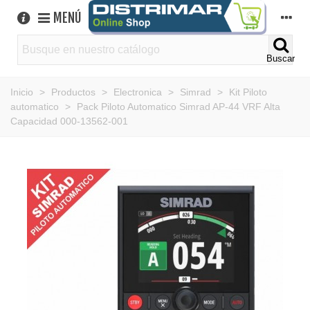
MENÚ
Buscar
Inicio
>
Productos
>
Electronica
>
Simrad
>
Kit Piloto
automatico
>
Pack Piloto Automatico Simrad AP-44 VRF Alta
Capacidad 000-13562-001