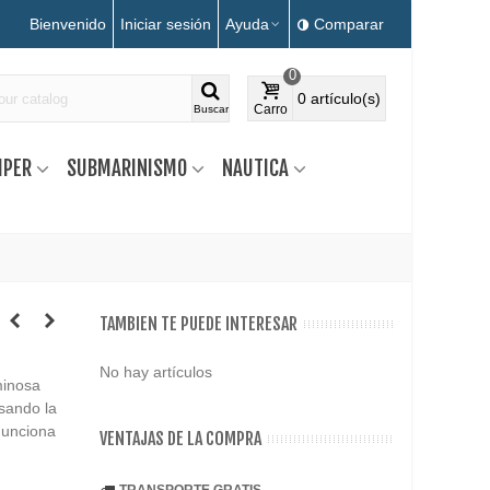
Bienvenido
Iniciar sesión
Ayuda
Comparar
0
0
artículo(s)
Carro
Buscar
MPER
SUBMARINISMO
NAUTICA
TAMBIEN TE PUEDE INTERESAR
No hay artículos
minosa
sando la
 Funciona
VENTAJAS DE LA COMPRA