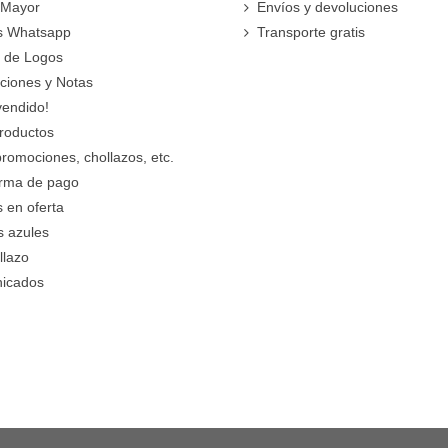
 Mayor
Envíos y devoluciones
s Whatsapp
Transporte gratis
 de Logos
cciones y Notas
vendido!
roductos
promociones, chollazos, etc.
orma de pago
 en oferta
s azules
llazo
icados