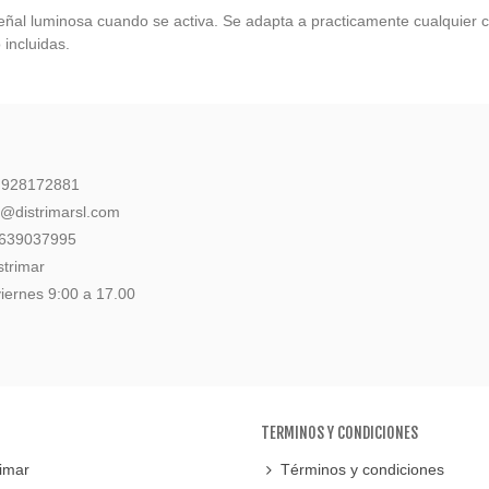
eñal luminosa cuando se activa. Se adapta a practicamente cualquier ca
 incluidas.
: 928172881
l@distrimarsl.com
 639037995
strimar
iernes 9:00 a 17.00
TERMINOS Y CONDICIONES
imar
Términos y condiciones