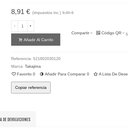
8,91 €
(impuestos inc.)
9,90 €
-
+
Compartir
Código QR
f
Añadir Al Carrito
Referencia:
521802030120
Marca:
Takajima
Favorito
0
Añadir Para Comparar
0
A Lista De Des
Copiar referencia
CA DE DEVOLUCIONES