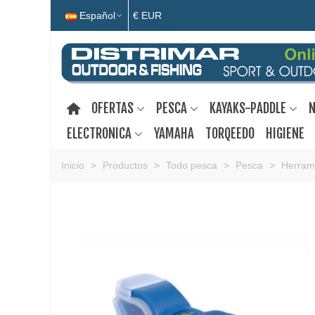
Español
€ EUR
OFERTAS
PESCA
KAYAKS-PADDLE
N
ELECTRONICA
YAMAHA
TORQEEDO
HIGIENE
Inicio
>
Productos
>
Todo pesca
>
Pesca
>
Herram