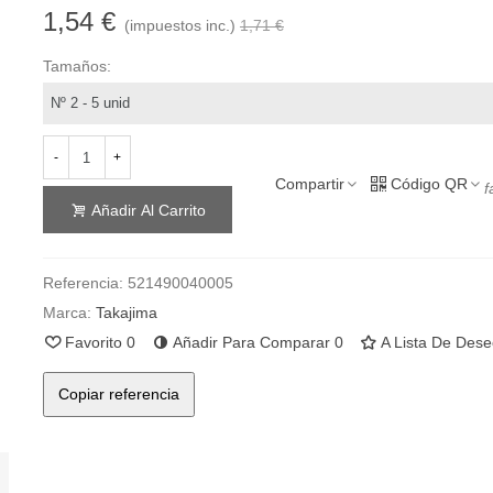
1,54 €
(impuestos inc.)
1,71 €
Tamaños:
-
+
Compartir
Código QR
f
Añadir Al Carrito
Referencia:
521490040005
Marca:
Takajima
Favorito
0
Añadir Para Comparar
0
A Lista De Des
Copiar referencia