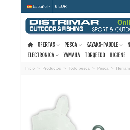
Español
€ EUR
OFERTAS
PESCA
KAYAKS-PADDLE
N
ELECTRONICA
YAMAHA
TORQEEDO
HIGIENE
Inicio
>
Productos
>
Todo pesca
>
Pesca
>
Herram