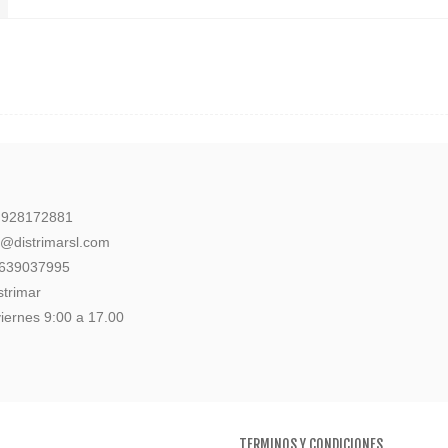
: 928172881
l@distrimarsl.com
 639037995
strimar
iernes 9:00 a 17.00
TERMINOS Y CONDICIONES