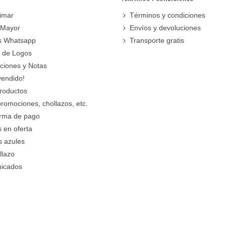
imar
Términos y condiciones
 Mayor
Envíos y devoluciones
s Whatsapp
Transporte gratis
 de Logos
cciones y Notas
vendido!
roductos
promociones, chollazos, etc.
orma de pago
 en oferta
s azules
llazo
icados