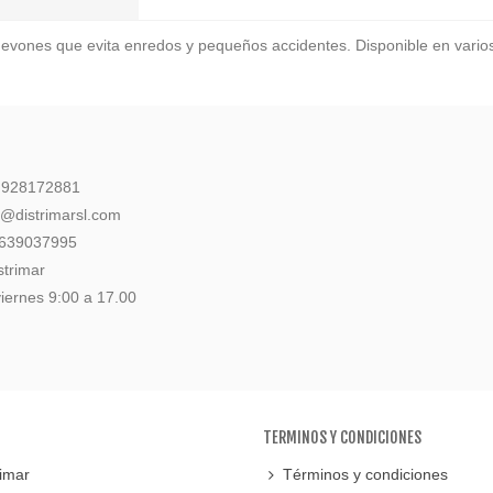
bidevones que evita enredos y pequeños accidentes. Disponible en vario
: 928172881
l@distrimarsl.com
 639037995
strimar
iernes 9:00 a 17.00
TERMINOS Y CONDICIONES
imar
Términos y condiciones