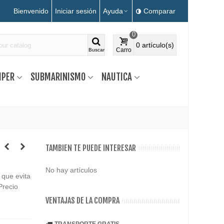
Bienvenido
Iniciar sesión
Ayuda
Comparar
0
0
artículo(s)
Carro
Buscar
MPER
SUBMARINISMO
NAUTICA
TAMBIEN TE PUEDE INTERESAR
No hay artículos
 que evita
Precio
VENTAJAS DE LA COMPRA