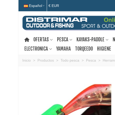
Español
€ EUR
OFERTAS
PESCA
KAYAKS-PADDLE
N
ELECTRONICA
YAMAHA
TORQEEDO
HIGIENE
Inicio
>
Productos
>
Todo pesca
>
Pesca
>
Herram