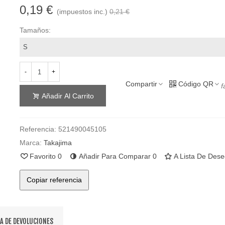
0,19 €
(impuestos inc.)
0,21 €
Tamaños:
-
+
Compartir
Código QR
f
Añadir Al Carrito
Referencia:
521490045105
Marca:
Takajima
Favorito
0
Añadir Para Comparar
0
A Lista De Des
Copiar referencia
CA DE DEVOLUCIONES