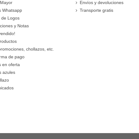
 Mayor
Envíos y devoluciones
s Whatsapp
Transporte gratis
 de Logos
cciones y Notas
vendido!
roductos
promociones, chollazos, etc.
orma de pago
 en oferta
s azules
llazo
icados