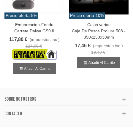
Precio oferta
-5%
Precio oferta
-10%
Embarcacion-Fondo
Cajas varias
Carrete Daiwa GS9 II
Caja De Pesca Prolure 508 -
350x250x38mm
117,80 €
(impuestos inc.)
17,46 €
(impuestos inc.)
124,00 €
19,40 €
Añadir Al Carrito
Añadir Al Carrito
SOBRE NOTOSTROS
CONTACTO