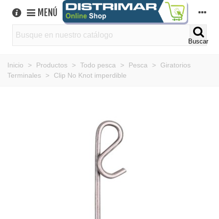
MENÚ
Buscar
Inicio
>
Productos
>
Todo pesca
>
Pesca
>
Giratorios
Terminales
>
Clip No Knot imperdible