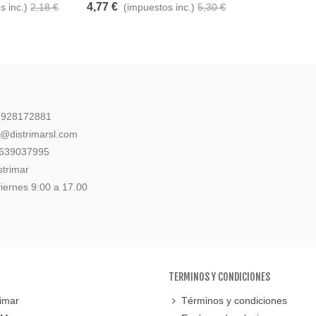
4,77 €
s inc.)
2,18 €
(impuestos inc.)
5,30 €
: 928172881
l@distrimarsl.com
 639037995
strimar
iernes 9:00 a 17.00
TERMINOS Y CONDICIONES
imar
Términos y condiciones