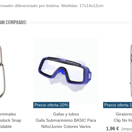
pensador diferenciado por bobina. Medidas: 17x14x12cm
HAN COMPRADO:
Precio oferta
-10%
Precio oferta
-
erminales
Gafas y tubos
Giratori
Añadir Al Carrito
Favorito
sslock Snap
Gafa Submarinismo BASIC Para
Clip No K
idable
Niño/junior Colores Varios
1,96 €
(impu