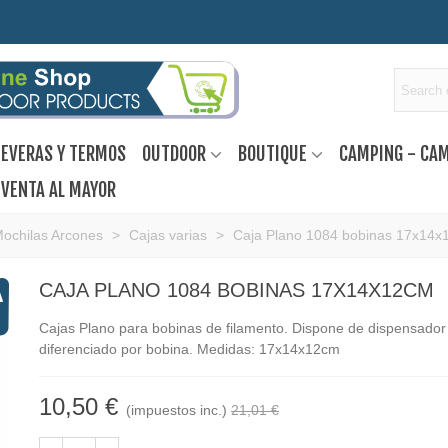
EVERAS Y TERMOS
OUTDOOR
BOUTIQUE
CAMPING - CA
VENTA AL MAYOR
Mochilas Arcones
>
Cajas varias
>
Caja Plano 1084 bobinas 17x14
CAJA PLANO 1084 BOBINAS 17X14X12CM
Cajas Plano para bobinas de filamento. Dispone de dispensador
diferenciado por bobina. Medidas: 17x14x12cm
10,50 €
(impuestos inc.)
21,01 €