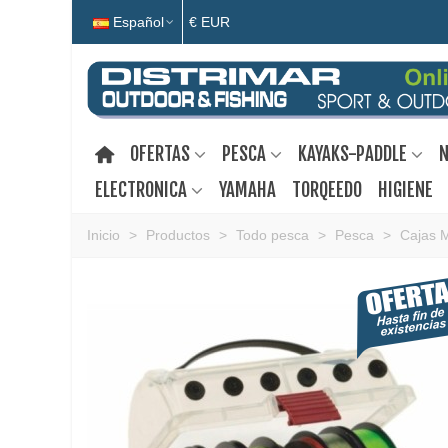
Español
€ EUR
OFERTAS
PESCA
KAYAKS-PADDLE
N
ELECTRONICA
YAMAHA
TORQEEDO
HIGIENE
Inicio
>
Productos
>
Todo pesca
>
Pesca
>
Cajas 