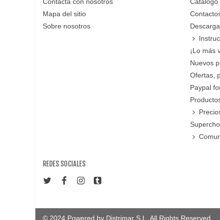
Contacta con nosotros
Catalogo
Mapa del sitio
Contacto
Sobre nosotros
Descarga
Instru
¡Lo más 
Nuevos p
Ofertas, 
Paypal f
Productos
Precio
Supercho
Comun
REDES SOCIALES
© 2024 Powered by Distrimar S.L. All Rights Reserved