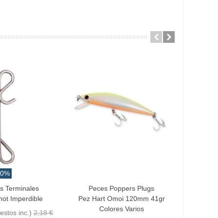
10%
Precio ofe
os Terminales
Peces Poppers Plugs
Favorito
Añadir Al
not Imperdible
Pez Hart Omoi 120mm 41gr
Caja De
Colores Varios
3
estos inc.)
2,18 €