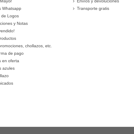
 Mayor
Envíos y devoluciones
s Whatsapp
Transporte gratis
 de Logos
cciones y Notas
vendido!
roductos
promociones, chollazos, etc.
orma de pago
 en oferta
s azules
llazo
icados