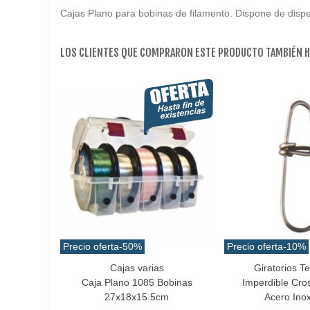
Cajas Plano para bobinas de filamento. Dispone de dis
LOS CLIENTES QUE COMPRARON ESTE PRODUCTO TAMBIÉN 
Precio oferta
-50%
Precio oferta
-10%
Cajas varias
Giratorios T
Añadir Al Carrito
Favorito
Caja Plano 1085 Bobinas
Imperdible Cro
27x18x15.5cm
Acero Inox