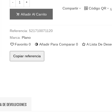
-
+
Compartir
Código QR
f
Añadir Al Carrito
Referencia:
521710071120
Marca:
Plano
Favorito
0
Añadir Para Comparar
0
A Lista De Des
Copiar referencia
CA DE DEVOLUCIONES