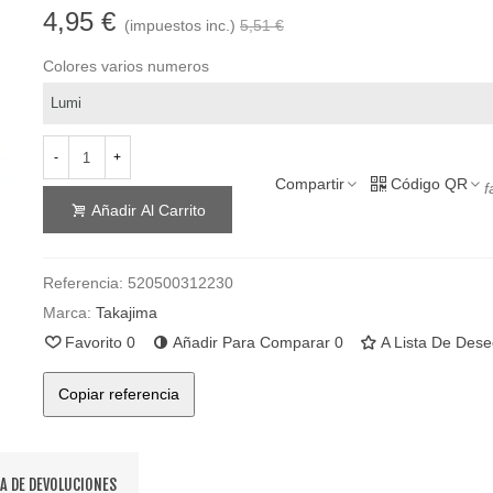
4,95 €
(impuestos inc.)
5,51 €
Colores varios numeros
-
+
Compartir
Código QR
f
Añadir Al Carrito
Referencia:
520500312230
Marca:
Takajima
Favorito
0
Añadir Para Comparar
0
A Lista De Des
Copiar referencia
CA DE DEVOLUCIONES