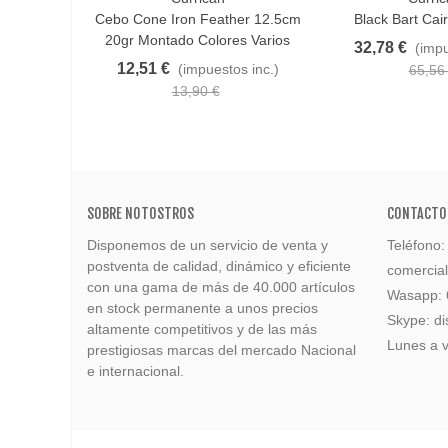
Cebo Cone Iron Feather 12.5cm
Black Bart Cai
20gr Montado Colores Varios
32,78 €
(impu
12,51 €
(impuestos inc.)
65,56
13,90 €
SOBRE NOTOSTROS
CONTACTO
Disponemos de un servicio de venta y
Teléfono
postventa de calidad, dinámico y eficiente
comercia
con una gama de más de 40.000 artículos
Wasapp:
en stock permanente a unos precios
Skype: di
altamente competitivos y de las más
Lunes a v
prestigiosas marcas del mercado Nacional
e internacional.