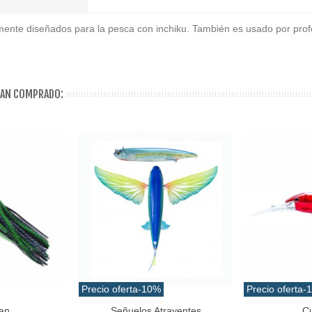
mente diseñados para la pesca con inchiku. También es usado por profes
HAN COMPRADO:
Precio oferta
-10%
Precio oferta
-
an
Señuelos Atrayentes
Cu
Favorito
Favorito