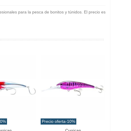
ionales para la pesca de bonitos y túnidos. El precio es
10%
Precio oferta
-10%
rrican
Currican
Favorito