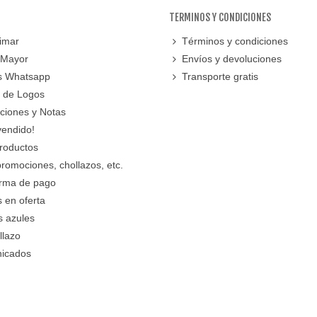
TERMINOS Y CONDICIONES
imar
Términos y condiciones
 Mayor
Envíos y devoluciones
s Whatsapp
Transporte gratis
 de Logos
cciones y Notas
vendido!
roductos
promociones, chollazos, etc.
orma de pago
 en oferta
s azules
llazo
icados