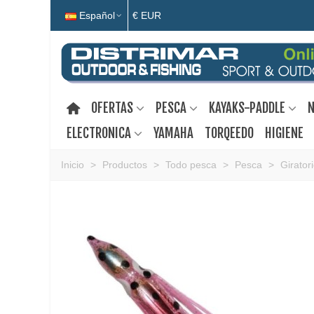
Español
€ EUR
OFERTAS
PESCA
KAYAKS-PADDLE
N
ELECTRONICA
YAMAHA
TORQEEDO
HIGIENE
Inicio
>
Productos
>
Todo pesca
>
Pesca
>
Girator