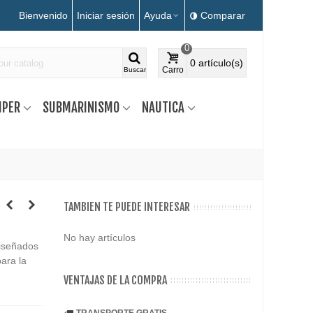
Bienvenido
Iniciar sesión
Ayuda
Comparar
0
0
artículo(s)
Carro
Buscar
MPER
SUBMARINISMO
NAUTICA
TAMBIEN TE PUEDE INTERESAR
No hay artículos
diseñados
ara la
VENTAJAS DE LA COMPRA