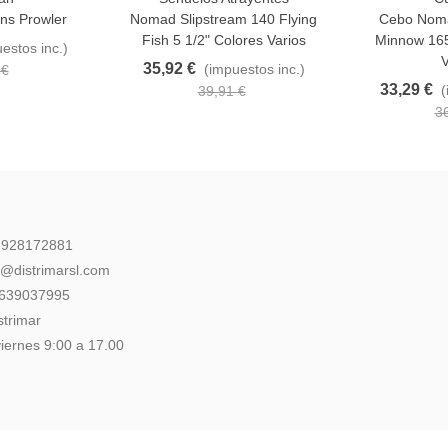
rns Prowler
Nomad Slipstream 140 Flying
Cebo Nom
Fish 5 1/2" Colores Varios
Minnow 165
estos inc.)
V
35,92 €
(impuestos inc.)
 €
33,29 €
(
39,91 €
3
: 928172881
l@distrimarsl.com
 639037995
strimar
iernes 9:00 a 17.00