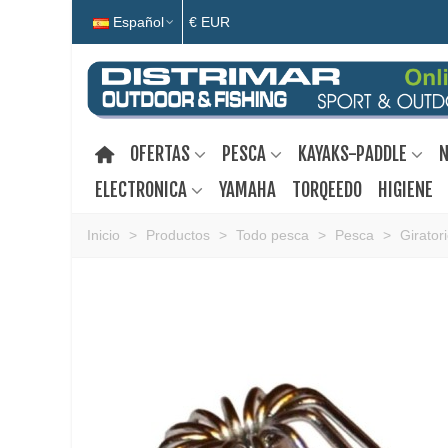
Español
€ EUR
OFERTAS
PESCA
KAYAKS-PADDLE
N
ELECTRONICA
YAMAHA
TORQEEDO
HIGIENE
Inicio
>
Productos
>
Todo pesca
>
Pesca
>
Girator