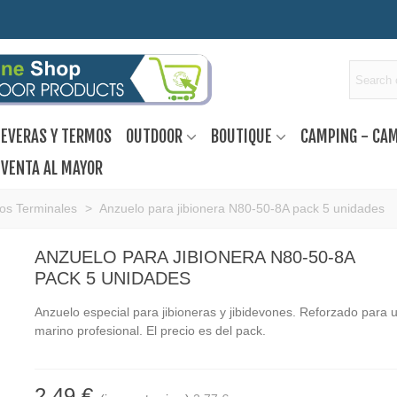
EVERAS Y TERMOS
OUTDOOR
BOUTIQUE
CAMPING - CA
VENTA AL MAYOR
ios Terminales
>
Anzuelo para jibionera N80-50-8A pack 5 unidades
ANZUELO PARA JIBIONERA N80-50-8A
PACK 5 UNIDADES
Anzuelo especial para jibioneras y jibidevones. Reforzado para 
marino profesional. El precio es del pack.
2,49 €