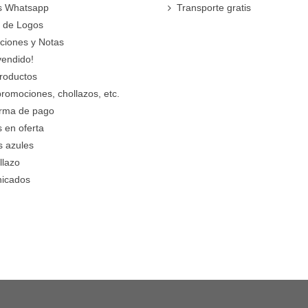
s Whatsapp
Transporte gratis
 de Logos
cciones y Notas
vendido!
roductos
promociones, chollazos, etc.
orma de pago
 en oferta
s azules
llazo
icados