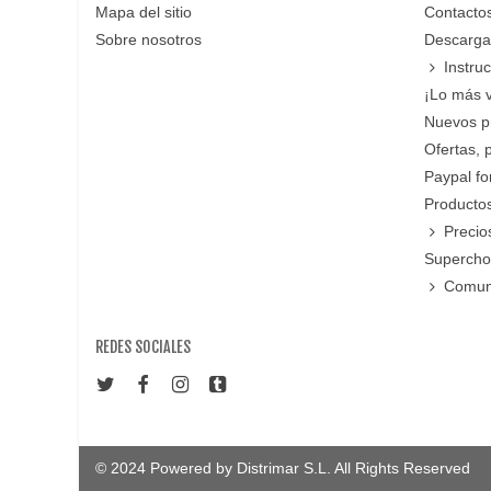
Mapa del sitio
Contacto
Sobre nosotros
Descarga
Instru
¡Lo más 
Nuevos p
Ofertas, 
Paypal f
Productos
Precio
Supercho
Comun
REDES SOCIALES
© 2024 Powered by Distrimar S.L. All Rights Reserved