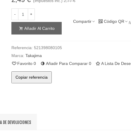
(impuestos inc.)
2,77 €
-
+
Compartir
Código QR
f
Añadir Al Carrito
Referencia:
521398080105
Marca:
Takajima
Favorito
0
Añadir Para Comparar
0
A Lista De Des
Copiar referencia
CA DE DEVOLUCIONES