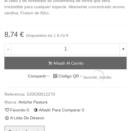
el cebo y de inmediato se condimenta de forma que será
irresistible para cualquier especie. Altamente concentrado aroma
sardina. Frasco de 60cc.
8,74 €
(impuestos inc.)
9,72 €
-
+
Añadir Al Carrito
Compartir
Código QR
favorite_border
Referencia:
520530012270
Marca:
Antiche Pasture
Favorito
0
Añadir Para Comparar
0
A Lista De Deseos