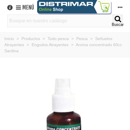
MENÚ
Buscar
Inicio
>
Productos
>
Todo pesca
>
Pesca
>
Señuelos
Atrayentes
>
Engodos Atrayentes
>
Aroma concentrado 60cc
Sardina