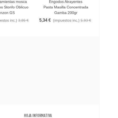
ramientas mosca
Engodos Atrayentes
ito
Añadir Al Carrito
Favo
s Stonfo Oblicuo
Pasta Masilla Concentrada
Antena A
unzon GS
Gamba 200gr
Roj
5,34 €
0,08 €
estos inc.)
3,86 €
(impuestos inc.)
5,93 €
(
HOJA INFORMATIVA