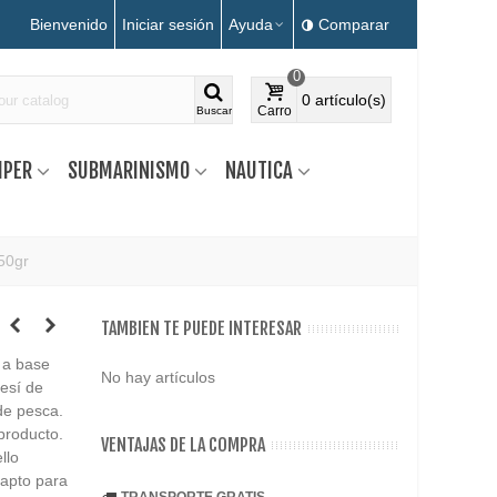
Bienvenido
Iniciar sesión
Ayuda
Comparar
0
0
artículo(s)
Carro
Buscar
MPER
SUBMARINISMO
NAUTICA
50gr
TAMBIEN TE PUEDE INTERESAR
 a base
No hay artículos
esí de
de pesca.
 producto.
VENTAJAS DE LA COMPRA
llo
 apto para