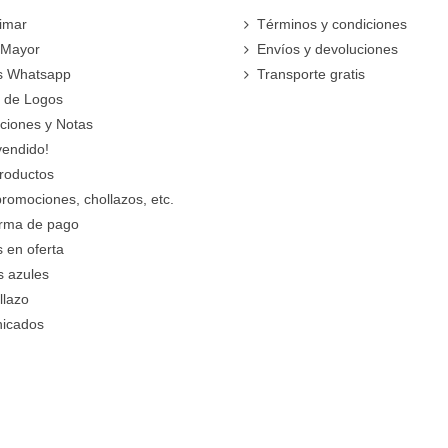
imar
Términos y condiciones
 Mayor
Envíos y devoluciones
s Whatsapp
Transporte gratis
 de Logos
cciones y Notas
vendido!
roductos
promociones, chollazos, etc.
orma de pago
 en oferta
s azules
llazo
icados