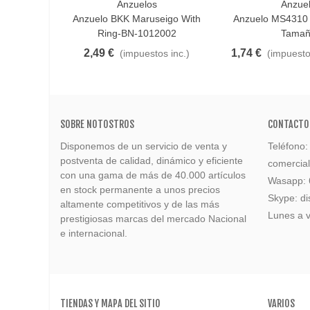
Anzuelos
Anzue
Favorito
Favorito
Anzuelo BKK Maruseigo With
Anzuelo MS4310 
Ring-BN-1012002
Tamañ
2,49 €
1,74 €
(impuestos inc.)
(impuesto
SOBRE NOTOSTROS
CONTACTO
Disponemos de un servicio de venta y
Teléfono
postventa de calidad, dinámico y eficiente
comercia
con una gama de más de 40.000 artículos
Wasapp:
en stock permanente a unos precios
Skype: di
altamente competitivos y de las más
Lunes a v
prestigiosas marcas del mercado Nacional
e internacional.
TIENDAS Y MAPA DEL SITIO
VARIOS