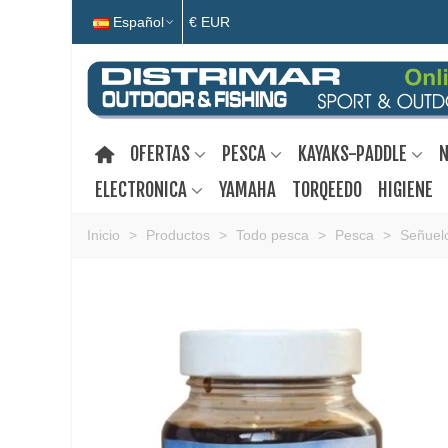
Español
€ EUR
OFERTAS
PESCA
KAYAKS-PADDLE
N
ELECTRONICA
YAMAHA
TORQEEDO
HIGIENE
Inicio
>
Productos
>
Todo pesca
>
Pesca
>
Señuelo