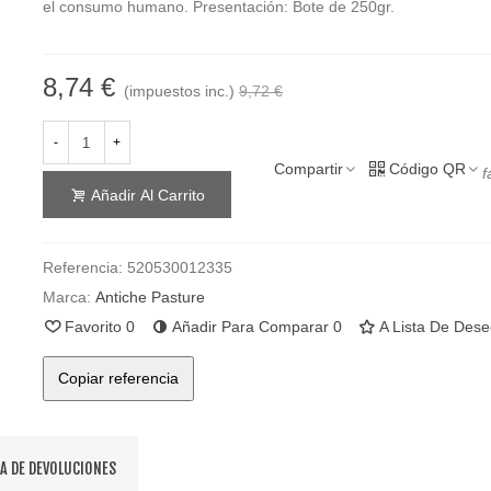
el consumo humano. Presentación: Bote de 250gr.
8,74 €
(impuestos inc.)
9,72 €
-
+
Compartir
Código QR
f
Añadir Al Carrito
Referencia:
520530012335
Marca:
Antiche Pasture
Favorito
0
Añadir Para Comparar
0
A Lista De Des
Copiar referencia
CA DE DEVOLUCIONES