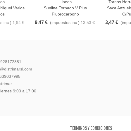
los
Lineas
Tornos Her
Favorito
Añadir Al Carr
Niquel Varios
Sunline Tornado V Plus
Saca Anzuelo
os
Fluorocarbono
C/p
9,47 €
3,47 €
s inc.)
1,94 €
(impuestos inc.)
13,53 €
(impu
: 928172881
l@distrimarsl.com
 639037995
strimar
iernes 9:00 a 17.00
TERMINOS Y CONDICIONES