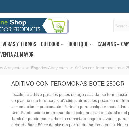
EVERAS Y TERMOS
OUTDOOR
BOUTIQUE
CAMPING - CA
VENTA AL MAYOR
s Atrayentes
>
Engodos Atrayentes
>
Aditivo con feromonas bote 2
ADITIVO CON FEROMONAS BOTE 250GR
Excelente aditivo para los peces de agua salada, su formulación
de plasma con feromonas añadidos atrae a los peces en un fren
alimentación impresionante. Perfecto para cualquier modalidad 
Uso: Puede usarlo impregnando el cebo artificial o natural en el
También puede mezclarlo con su pasta o engodo favorito, para e
deberá añadir 50 cc de plasma por kg de harina o pasta. No es