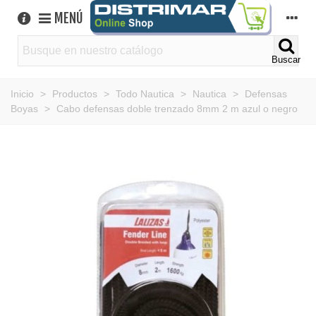
MENÚ
Buscar
Inicio
>
Productos
>
Todo Nautica
>
Nautica
>
Defensas
Boyas
>
Cabo defensas doble trenzado 8mm 2 m azul o negro