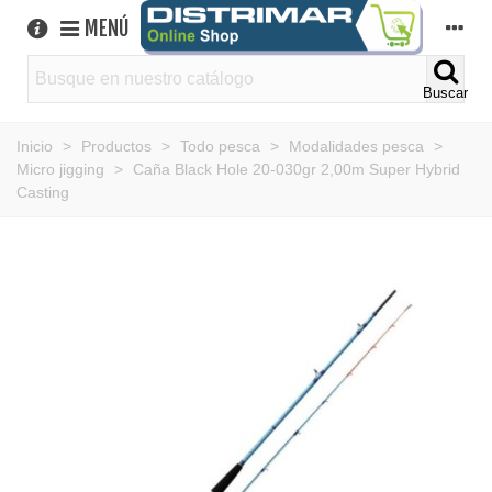
MENÚ
Buscar
Inicio
>
Productos
>
Todo pesca
>
Modalidades pesca
>
Micro jigging
>
Caña Black Hole 20-030gr 2,00m Super Hybrid
Casting