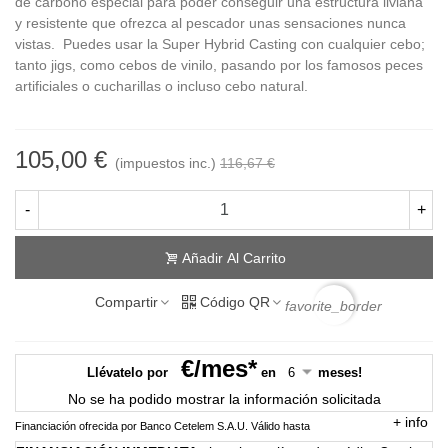
de carbono especial para poder conseguir una estructura liviana
y resistente que ofrezca al pescador unas sensaciones nunca
vistas. Puedes usar la Super Hybrid Casting con cualquier cebo;
tanto jigs, como cebos de vinilo, pasando por los famosos peces
artificiales o cucharillas o incluso cebo natural.
105,00 €
(impuestos inc.)
116,67 €
-
+
Añadir Al Carrito
Compartir
Código QR
favorite_border
€/mes*
Llévatelo por
en
meses!
No se ha podido mostrar la información solicitada
+
info
Financiación ofrecida por Banco Cetelem S.A.U.
Válido hasta