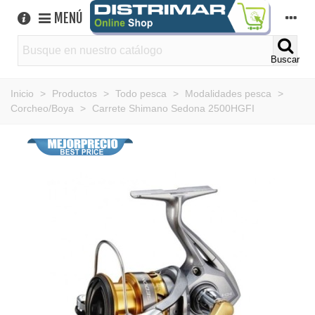
MENÚ
Buscar
Inicio
>
Productos
>
Todo pesca
>
Modalidades pesca
>
Corcheo/Boya
>
Carrete Shimano Sedona 2500HGFI