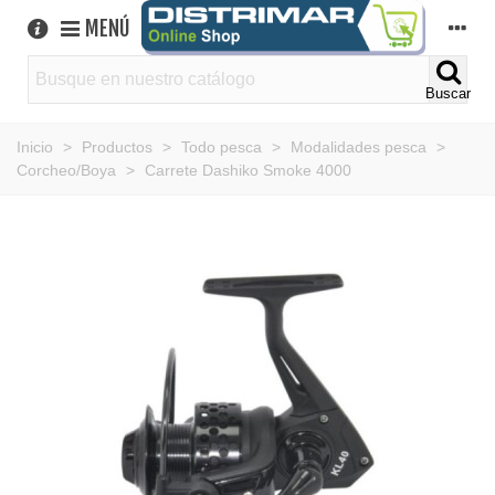
MENÚ
Buscar
Inicio
>
Productos
>
Todo pesca
>
Modalidades pesca
>
Corcheo/Boya
>
Carrete Dashiko Smoke 4000