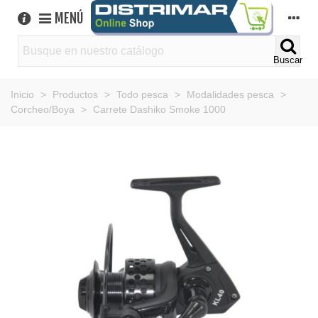
MENÚ
Buscar
Inicio
>
Productos
>
Todo pesca
>
Modalidades pesca
>
Corcheo/Boya
>
Carrete Dashiko Smoke 1000