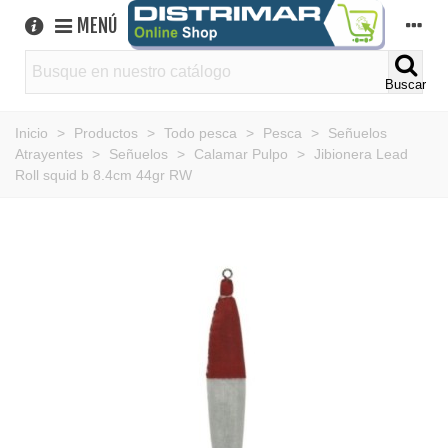
MENÚ
Buscar
Inicio
>
Productos
>
Todo pesca
>
Pesca
>
Señuelos
Atrayentes
>
Señuelos
>
Calamar Pulpo
>
Jibionera Lead
Roll squid b 8.4cm 44gr RW