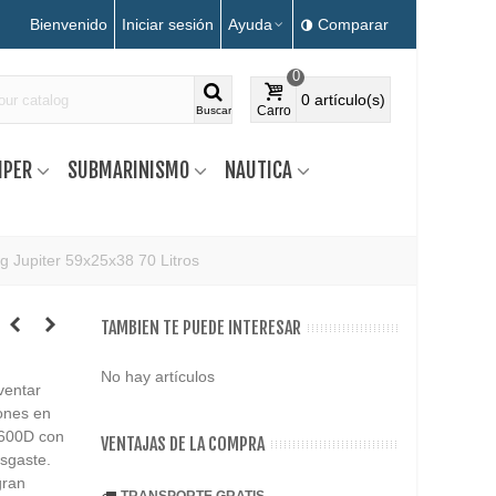
Bienvenido
Iniciar sesión
Ayuda
Comparar
0
0
artículo(s)
Carro
Buscar
MPER
SUBMARINISMO
NAUTICA
 Jupiter 59x25x38 70 Litros
TAMBIEN TE PUEDE INTERESAR
No hay artículos
ventar
ones en
 600D con
VENTAJAS DE LA COMPRA
esgaste.
gran