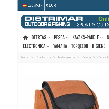
Español
€ EUR
OFERTAS
PESCA
KAYAKS-PADDLE
N
ELECTRONICA
YAMAHA
TORQEEDO
HIGIENE
Inicio
>
Productos
>
Todo pesca
>
Pesca
>
Cajas 