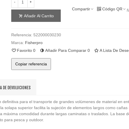
-
+
Compartir
Código QR
f
Añadir Al Carrito
Referencia:
522000030230
Marca:
Fisherpro
Favorito
0
Añadir Para Comparar
0
A Lista De Des
Copiar referencia
CA DE DEVOLUCIONES
 definitiva para el transporte de grandes volúmenes de material en ent
 la solapa superior facilita la sujeción de elementos largos como caña
iza máxima comodidad durante largas caminatas o traslados. La base de
to para pesca y outdoor.