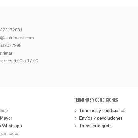
: 928172881
l@distrimarsl.com
 639037995
strimar
iernes 9:00 a 17.00
TERMINOS Y CONDICIONES
imar
Términos y condiciones
 Mayor
Envíos y devoluciones
s Whatsapp
Transporte gratis
 de Logos