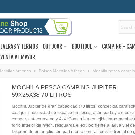
EVERAS Y TERMOS
OUTDOOR
BOUTIQUE
CAMPING - CA
VENTA AL MAYOR
Mochilas Arcones
>
Bolsos Mochilas Alforjas
>
Mochila pesca camping
MOCHILA PESCA CAMPING JUPITER
59X25X38 70 LITROS
Mochila Jupiter de gran capacidad (70 litros) concebida para sol
cualquier necesidad de espacio en pesca, acampada y expedici
camper, autocaravana y 4x4. Construida en tejido impermeable
forro interior de nylon, resguarda el equipo frente al agua y el d
Dispone de un amplio compartimento central, bolsillo frontal de 