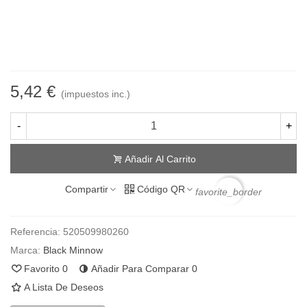
Degradación lenta en agua salada para la liberación de las piezas
perdidas en caso de rotura de bajo
4 Unidades por blister
5,42 €
(impuestos inc.)
-
+
Añadir Al Carrito
Compartir
Código QR
favorite_border
Referencia:
520509980260
Marca:
Black Minnow
Favorito
0
Añadir Para Comparar
0
A Lista De Deseos