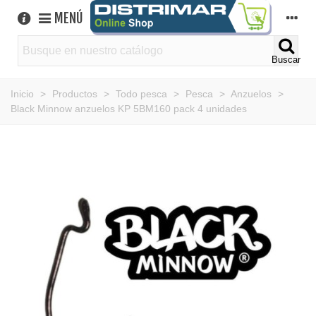
MENÚ
Buscar
Inicio
>
Productos
>
Todo pesca
>
Pesca
>
Anzuelos
>
Black Minnow anzuelos KP 5BM160 pack 4 unidades