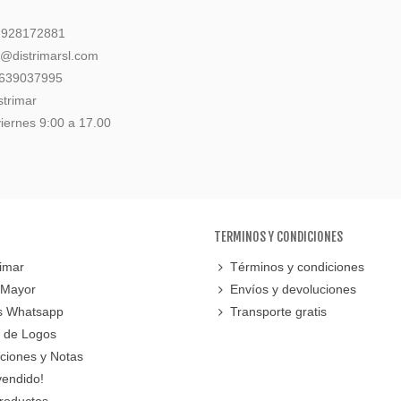
: 928172881
l@distrimarsl.com
 639037995
strimar
iernes 9:00 a 17.00
TERMINOS Y CONDICIONES
imar
Términos y condiciones
 Mayor
Envíos y devoluciones
s Whatsapp
Transporte gratis
 de Logos
cciones y Notas
vendido!