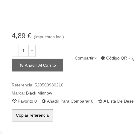
Degradación lenta en agua salada para la liberación de las piez
perdidas en caso de rotura de bajo
4 Unidades por blister
4,89 €
(impuestos inc.)
-
+
Compartir
Código QR
f
Añadir Al Carrito
Referencia:
520509980210
Marca:
Black Minnow
Favorito
0
Añadir Para Comparar
0
A Lista De Des
Copiar referencia