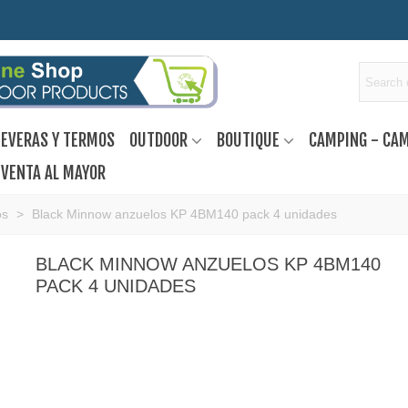
EVERAS Y TERMOS
OUTDOOR
BOUTIQUE
CAMPING - CA
VENTA AL MAYOR
os
>
Black Minnow anzuelos KP 4BM140 pack 4 unidades
BLACK MINNOW ANZUELOS KP 4BM140
PACK 4 UNIDADES
Mayor abertura de lo normal para un mayor agarre
Anzuelo de alta penetración