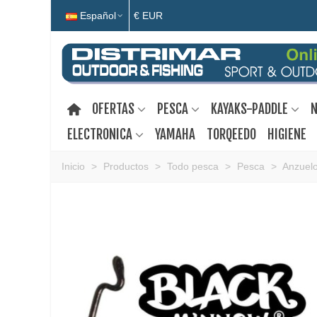
Español
€ EUR
OFERTAS
PESCA
KAYAKS-PADDLE
N
ELECTRONICA
YAMAHA
TORQEEDO
HIGIENE
Inicio
>
Productos
>
Todo pesca
>
Pesca
>
Anzuel