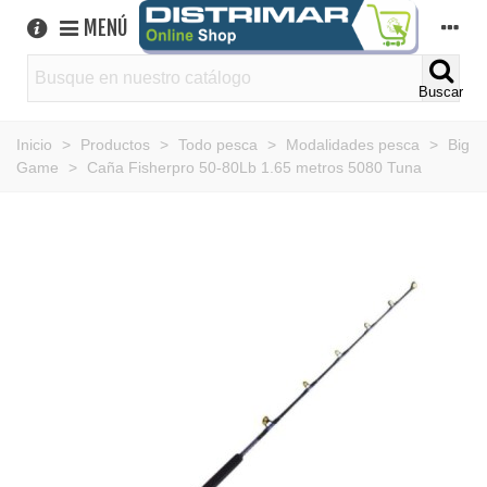
MENÚ
Buscar
Inicio
>
Productos
>
Todo pesca
>
Modalidades pesca
>
Big
Game
>
Caña Fisherpro 50-80Lb 1.65 metros 5080 Tuna