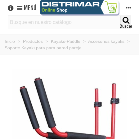
MENÚ
Buscar
Inicio
>
Productos
>
Kayaks-Paddle
>
Accesorios kayaks
>
Soporte Kayak+para para pared pareja