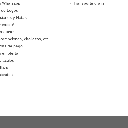
s Whatsapp
Transporte gratis
 de Logos
cciones y Notas
vendido!
roductos
promociones, chollazos, etc.
orma de pago
 en oferta
s azules
llazo
icados