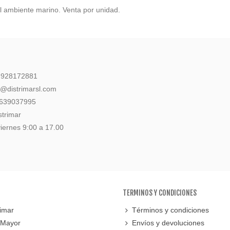
al ambiente marino. Venta por unidad.
: 928172881
l@distrimarsl.com
 639037995
strimar
iernes 9:00 a 17.00
TERMINOS Y CONDICIONES
imar
Términos y condiciones
 Mayor
Envíos y devoluciones