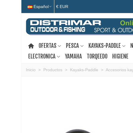
Español
€ EUR
OFERTAS
PESCA
KAYAKS-PADDLE
N
ELECTRONICA
YAMAHA
TORQEEDO
HIGIENE
Inicio
>
Productos
>
Kayaks-Paddle
>
Accesorios ka