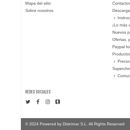
Mapa del sitio
Contacto
Sobre nosotros
Descarga
Instru
¡Lo más 
Nuevos p
Ofertas, 
Paypal f
Productos
Precio
Supercho
Comun
REDES SOCIALES
© 2024 Powered by Distrimar S.L. All Rights Reserved