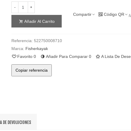
-
+
Compartir
Código QR
f
Añadir Al Carrito
Referencia:
522750008710
Marca:
Fisherkayak
Favorito
0
Añadir Para Comparar
0
A Lista De Des
Copiar referencia
CA DE DEVOLUCIONES