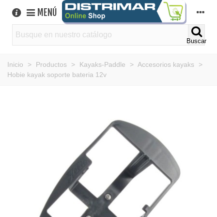
MENÚ
Buscar
Inicio
>
Productos
>
Kayaks-Paddle
>
Accesorios kayaks
>
Hobie kayak soporte bateria 12v