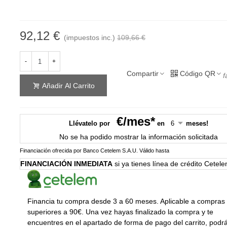
92,12 €
(impuestos inc.)
109,66 €
-
+
Compartir
Código QR
f
Añadir Al Carrito
€/mes*
Llévatelo por
en
meses!
No se ha podido mostrar la información solicitada
Financiación ofrecida por Banco Cetelem S.A.U.
Válido hasta
FINANCIACIÓN INMEDIATA
si ya tienes línea de crédito Cetel
Financia tu compra desde 3 a 60 meses. Aplicable a compras
superiores a 90€. Una vez hayas finalizado la compra y te
encuentres en el apartado de forma de pago del carrito, podr