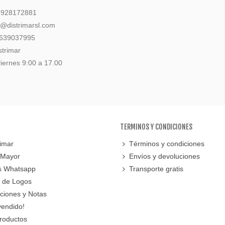
: 928172881
l@distrimarsl.com
 639037995
strimar
iernes 9:00 a 17.00
TERMINOS Y CONDICIONES
imar
Términos y condiciones
 Mayor
Envíos y devoluciones
s Whatsapp
Transporte gratis
 de Logos
cciones y Notas
vendido!
roductos