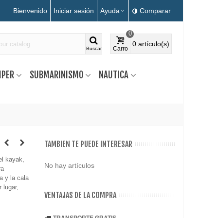
Bienvenido
Iniciar sesión
Ayuda
Comparar
0
0
artículo(s)
Carro
Buscar
MPER
SUBMARINISMO
NAUTICA
TAMBIEN TE PUEDE INTERESAR
el kayak,
No hay artículos
ra
a y la cala
 lugar,
VENTAJAS DE LA COMPRA