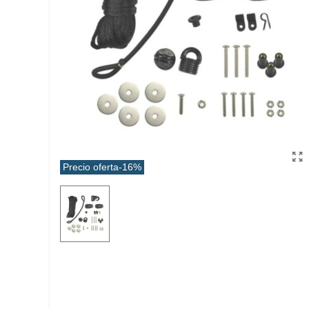
Precio oferta
-16%