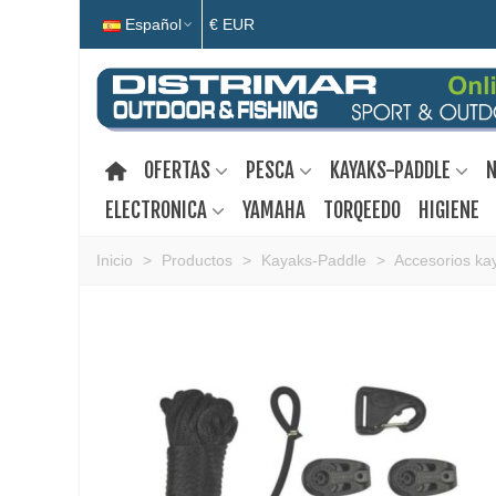
Español
€ EUR
OFERTAS
PESCA
KAYAKS-PADDLE
N
ELECTRONICA
YAMAHA
TORQEEDO
HIGIENE
Inicio
>
Productos
>
Kayaks-Paddle
>
Accesorios ka