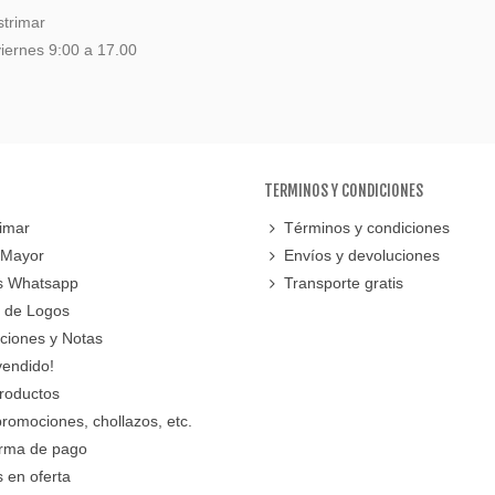
strimar
iernes 9:00 a 17.00
TERMINOS Y CONDICIONES
imar
Términos y condiciones
 Mayor
Envíos y devoluciones
s Whatsapp
Transporte gratis
 de Logos
cciones y Notas
vendido!
roductos
promociones, chollazos, etc.
orma de pago
 en oferta