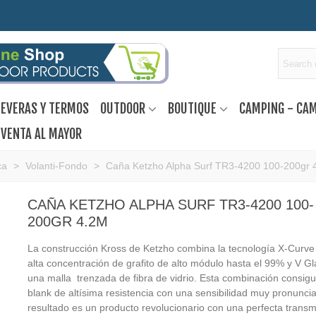
EVERAS Y TERMOS
OUTDOOR
BOUTIQUE
CAMPING - CA
VENTA AL MAYOR
ca
>
Volanti-Fondo
>
Caña Ketzho Alpha Surf TR3-4200 100-200gr 
CAÑA KETZHO ALPHA SURF TR3-4200 100-
200GR 4.2M
La construcción Kross de Ketzho combina la tecnología X-Curve
alta concentración de grafito de alto módulo hasta el 99% y V G
una malla trenzada de fibra de vidrio. Esta combinación consig
blank de altísima resistencia con una sensibilidad muy pronuncia
resultado es un producto revolucionario con una perfecta transm