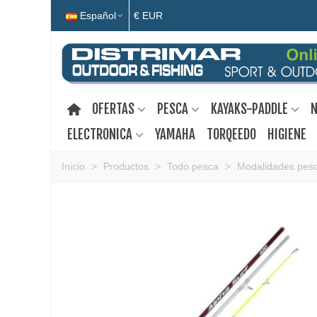
Español
€ EUR
OFERTAS
PESCA
KAYAKS-PADDLE
N
ELECTRONICA
YAMAHA
TORQEEDO
HIGIENE
Inicio
>
Productos
>
Todo pesca
>
Modalidades pes