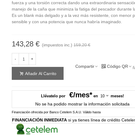
fuerza y una torsión correcta dando una extraordinaria sensació
manejo de la caña que minimiza la fatiga del pescador durante la
Es un blank más delgado y a la vez más resistente, con menor 
sensible y con una potencia que nunca habría imaginado.
143,28 €
(impuestos inc.)
159,20 €
-
+
Compartir
Código QR
f
Añadir Al Carrito
€/mes*
Llévatelo por
en
meses!
No se ha podido mostrar la información solicitada
Financiación ofrecida por Banco Cetelem S.A.U.
Válido hasta
FINANCIACIÓN INMEDIATA
si ya tienes línea de crédito Cetel