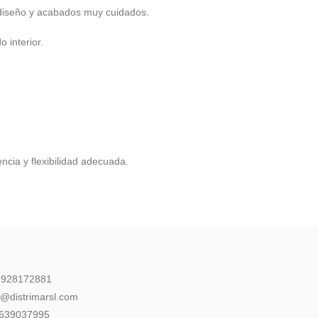
 diseño y acabados muy cuidados.
 interior.
ncia y flexibilidad adecuada.
: 928172881
l@distrimarsl.com
 639037995