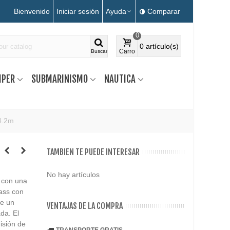
Bienvenido
Iniciar sesión
Ayuda
Comparar
0
0
artículo(s)
Carro
Buscar
MPER
SUBMARINISMO
NAUTICA
4.2m
TAMBIEN TE PUEDE INTERESAR
No hay artículos
 con una
lass con
ue un
VENTAJAS DE LA COMPRA
da. El
isión de