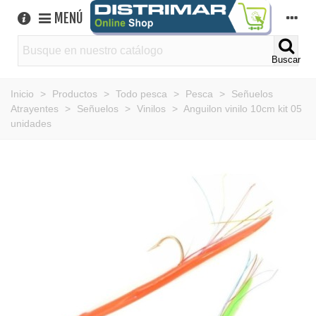
MENÚ
Buscar
Inicio
>
Productos
>
Todo pesca
>
Pesca
>
Señuelos
Atrayentes
>
Señuelos
>
Vinilos
>
Anguilon vinilo 10cm kit 05
unidades