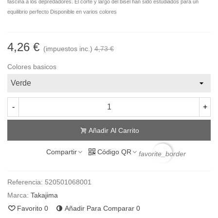
fascina a los depredadores. El corte y largo del bisel han sido estudiados para un
equilibrio perfecto Disponible en varios colores
4,26 €
(impuestos inc.)
4,73 €
Colores basicos
-
+
Añadir Al Carrito
Compartir
Código QR
favorite_border
Referencia:
520501068001
Marca:
Takajima
Favorito
0
Añadir Para Comparar
0