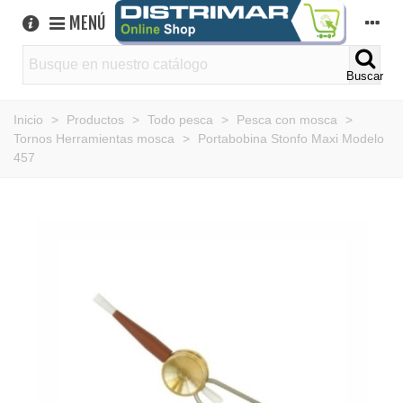
MENÚ
Buscar
Inicio
>
Productos
>
Todo pesca
>
Pesca con mosca
>
Tornos Herramientas mosca
>
Portabobina Stonfo Maxi Modelo
457