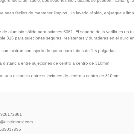
eguro fuera del suelo. Los soportes individuales se pueden inclinar g
sean fáciles de mantener limpios. Un lavado rápido, enjuague y limp
 de aluminio sólido para aviones 6061. El soporte de la varilla es un tu
ble 316 para sujeciones seguras, resistentes y duraderas en el duro e
 suministran con injerto de goma para tubos de 1,5 pulgadas.
 distancia entre sujeciones de centro a centro de 310mm.
on una distancia entre sujeciones de centro a centro de 310mm.
: 928172881
l@distrimarsl.com
 639037995