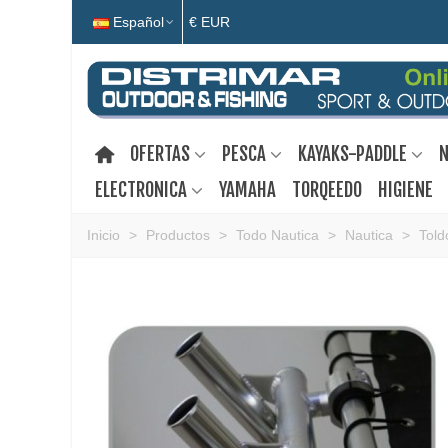
Español
€ EUR
OFERTAS
PESCA
KAYAKS-PADDLE
N
ELECTRONICA
YAMAHA
TORQEEDO
HIGIENE
Inicio
>
Productos
>
Todo Nautica
>
Nautica
>
Told