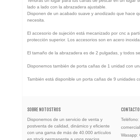
Tendrás un lugar para tus cañas de pescar en un lugar s
lado a lado con la abrazadera ajustable.
Disponen de un acabado suave y anodizado que hace que 
necesita.
El accesorio de sujeción está mecanizado por cnc a partir
protección superior. Los accesorios son en acero inoxida
El tamaño de la abrazadera es de 2 pulgadas, y todos se
Disponemos también de porta cañas de 1 unidad con una
También está disponible un porta cañas de 9 unidades c
SOBRE NOTOSTROS
CONTACTO
Disponemos de un servicio de venta y
Teléfono
postventa de calidad, dinámico y eficiente
comercia
con una gama de más de 40.000 artículos
Wasapp:
en stock permanente a unos precios