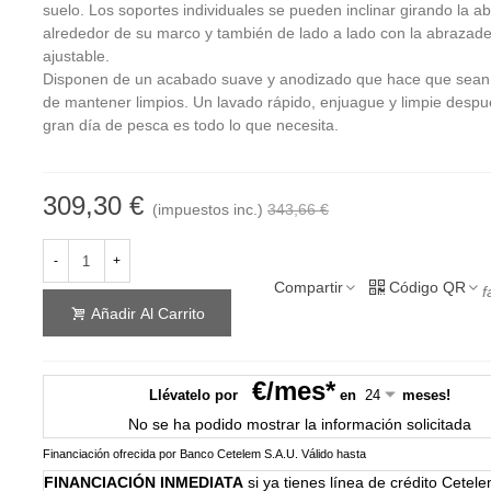
suelo. Los soportes individuales se pueden inclinar girando la a
alrededor de su marco y también de lado a lado con la abrazad
ajustable.
Disponen de un acabado suave y anodizado que hace que sean 
de mantener limpios. Un lavado rápido, enjuague y limpie desp
gran día de pesca es todo lo que necesita.
309,30 €
(impuestos inc.)
343,66 €
-
+
Compartir
Código QR
f
Añadir Al Carrito
€/mes*
Llévatelo por
en
meses!
No se ha podido mostrar la información solicitada
Financiación ofrecida por Banco Cetelem S.A.U.
Válido hasta
FINANCIACIÓN INMEDIATA
si ya tienes línea de crédito Cetel