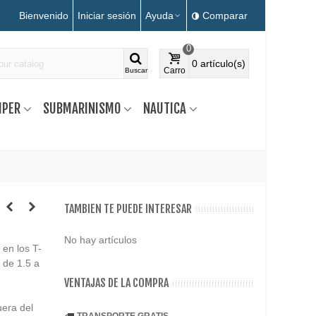
Bienvenido
Iniciar sesión
Ayuda
Comparar
0
0
artículo(s)
Carro
Buscar
MPER
SUBMARINISMO
NAUTICA
TAMBIEN TE PUEDE INTERESAR
No hay artículos
 en los T-
a de 1.5 a
VENTAJAS DE LA COMPRA
uera del