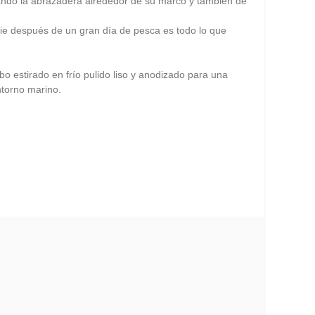
irando la abrazadera alrededor de su marco y también de
ie después de un gran día de pesca es todo lo que
bo estirado en frío pulido liso y anodizado para una
ntorno marino.