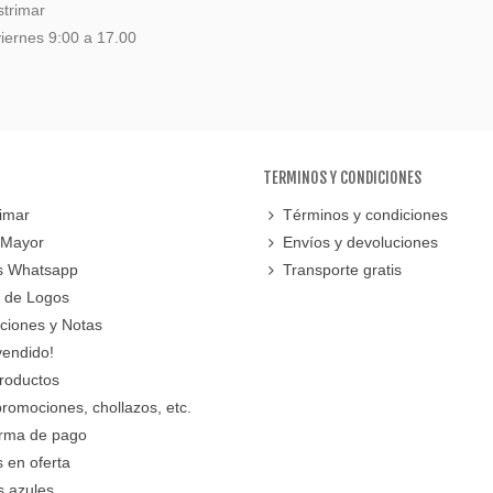
strimar
iernes 9:00 a 17.00
TERMINOS Y CONDICIONES
imar
Términos y condiciones
 Mayor
Envíos y devoluciones
s Whatsapp
Transporte gratis
 de Logos
cciones y Notas
vendido!
roductos
promociones, chollazos, etc.
orma de pago
 en oferta
s azules