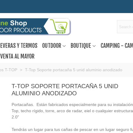
EVERAS Y TERMOS
OUTDOOR
BOUTIQUE
CAMPING - CA
VENTA AL MAYOR
os T-TOP
>
T-Top Soporte portacaña 5 unid aluminio anodizado
T-TOP SOPORTE PORTACAÑA 5 UNID
ALUMINIO ANODIZADO
Portacañas. Están fabricados especialmente para su instalación
Top, techo rígido, torre, arco de radar, eiel o cualquier estructur
2.0"
Tendrás un lugar para tus cañas de pescar en un lugar seguro f