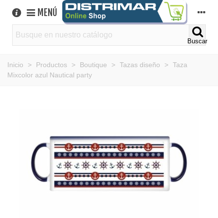
MENÚ
Buscar
Inicio
>
Productos
>
Boutique
>
Tazas diseño
>
Taza
Mixcolor azul Nautical party