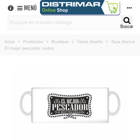
MENÚ
Buscar
Inicio
>
Productos
>
Boutique
>
Tazas diseño
>
Taza blanca
El mejor pescador nudos