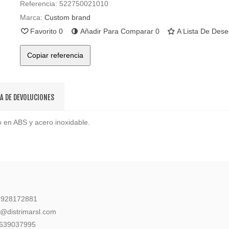
Referencia:
522750021010
Marca:
Custom brand
Favorito
0
Añadir Para Comparar
0
A Lista De Des
Copiar referencia
CA DE DEVOLUCIONES
 en ABS y acero inoxidable.
: 928172881
l@distrimarsl.com
 639037995