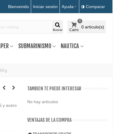
Bienvenido
Iniciar sesión
Ayuda
Comparar
0
0
artículo(s)
Carro
Buscar
MPER
SUBMARINISMO
NAUTICA
35Kg
TAMBIEN TE PUEDE INTERESAR
No hay artículos
S y acero
VENTAJAS DE LA COMPRA