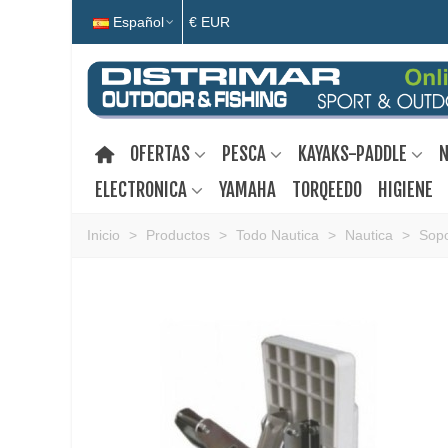
Español
€ EUR
OFERTAS
PESCA
KAYAKS-PADDLE
N
ELECTRONICA
YAMAHA
TORQEEDO
HIGIENE
Inicio
>
Productos
>
Todo Nautica
>
Nautica
>
Sopo