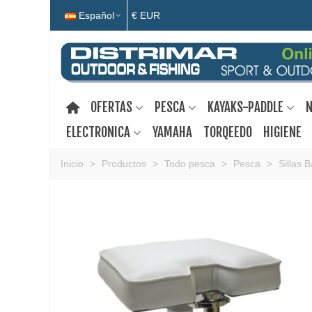
Español
€ EUR
OFERTAS
PESCA
KAYAKS-PADDLE
N
ELECTRONICA
YAMAHA
TORQEEDO
HIGIENE
Inicio
>
Productos
>
Todo pesca
>
Pesca
>
Sillas 