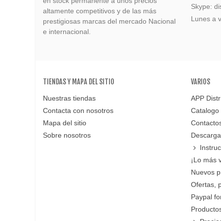
en stock permanente a unos precios
Skype: di
altamente competitivos y de las más
Lunes a v
prestigiosas marcas del mercado Nacional
e internacional.
TIENDAS Y MAPA DEL SITIO
VARIOS
Nuestras tiendas
APP Distr
Contacta con nosotros
Catalogo
Mapa del sitio
Contacto
Sobre nosotros
Descarga
Instru
¡Lo más 
Nuevos p
Ofertas, 
Paypal f
Productos