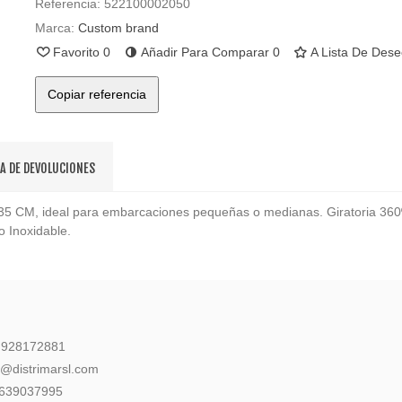
Referencia:
522100002050
Marca:
Custom brand
Favorito
0
Añadir Para Comparar
0
A Lista De Des
Copiar referencia
CA DE DEVOLUCIONES
5 CM, ideal para embarcaciones pequeñas o medianas. Giratoria 360º .
o Inoxidable.
: 928172881
l@distrimarsl.com
 639037995