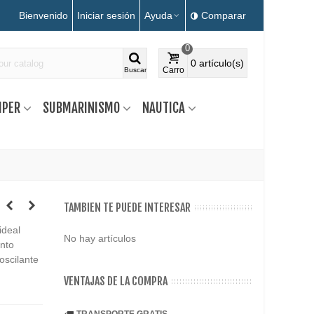
Bienvenido
Iniciar sesión
Ayuda
Comparar
0
0
artículo(s)
Carro
Buscar
MPER
SUBMARINISMO
NAUTICA
TAMBIEN TE PUEDE INTERESAR
ideal
No hay artículos
nto
oscilante
VENTAJAS DE LA COMPRA