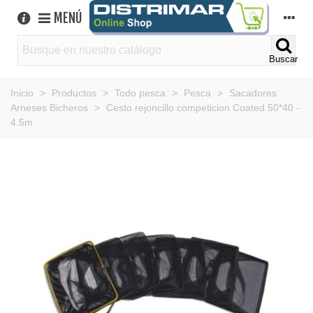
MENÚ
Buscar
Inicio
>
Productos
>
Todo pesca
>
Pesca
>
Sacadores
Arneses Bicheros
>
Cesto rejoncillo competicion Coated 50*40 -
4.5m