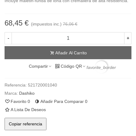
Incluye maletin-funda de lona con cremallera de alta resistencia.
68,45 €
(impuestos inc.)
76,06 €
-
+
Añadir Al Carrito
Compartir
Código QR
favorite_border
Referencia:
521720001040
Marca:
Dashiko
Favorito
0
Añadir Para Comparar
0
A Lista De Deseos
Copiar referencia