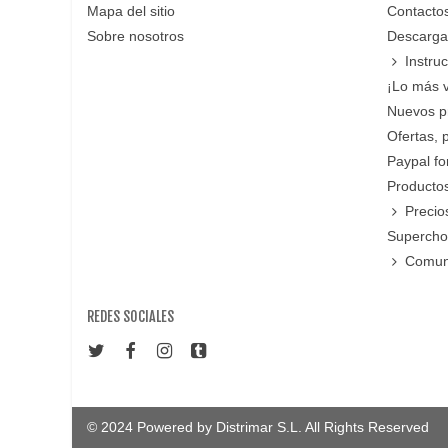
Mapa del sitio
Contacto
Sobre nosotros
Descarga
Instru
¡Lo más 
Nuevos p
Ofertas, 
Paypal f
Productos
Precio
Supercho
Comun
REDES SOCIALES
© 2024 Powered by Distrimar S.L. All Rights Reserved