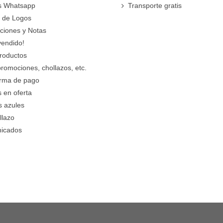
s Whatsapp
Transporte gratis
 de Logos
cciones y Notas
vendido!
roductos
promociones, chollazos, etc.
orma de pago
 en oferta
s azules
llazo
icados