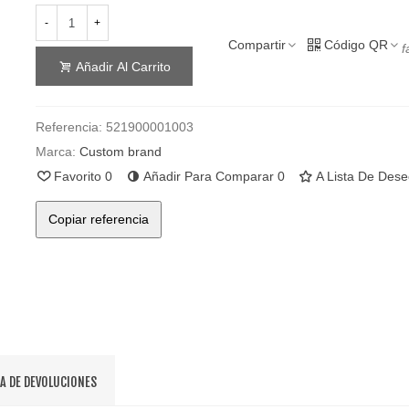
-
+
Compartir
Código QR
f
Añadir Al Carrito
Referencia:
521900001003
Marca:
Custom brand
Favorito
0
Añadir Para Comparar
0
A Lista De Des
Copiar referencia
CA DE DEVOLUCIONES