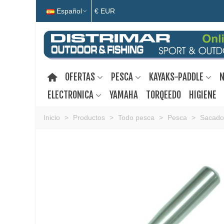
Español
€ EUR
OFERTAS
PESCA
KAYAKS-PADDLE
N
ELECTRONICA
YAMAHA
TORQEEDO
HIGIENE
Inicio
>
Productos
>
Todo pesca
>
Pesca
>
Sacado