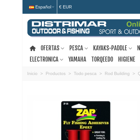
Español
€ EUR
OFERTAS
PESCA
KAYAKS-PADDLE
N
ELECTRONICA
YAMAHA
TORQEEDO
HIGIENE
Inicio
>
Productos
>
Todo pesca
>
Rod Building
>
Q