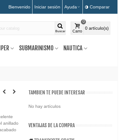
Bienvenido
Iniciar sesión
Ayuda
Comparar
0
0
artículo(s)
Carro
Buscar
MPER
SUBMARINISMO
NAUTICA
TAMBIEN TE PUEDE INTERESAR
No hay artículos
celente
l anillado
VENTAJAS DE LA COMPRA
y acabado