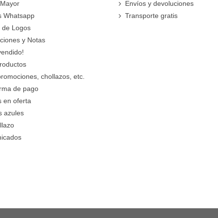
 Mayor
Envíos y devoluciones
s Whatsapp
Transporte gratis
 de Logos
cciones y Notas
vendido!
roductos
promociones, chollazos, etc.
orma de pago
 en oferta
s azules
llazo
icados