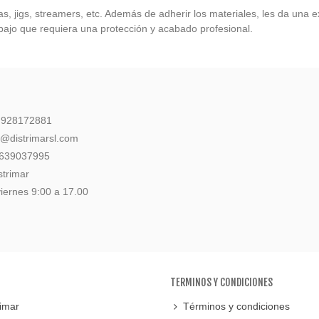
s, jigs, streamers, etc. Además de adherir los materiales, les da una 
rabajo que requiera una protección y acabado profesional.
: 928172881
l@distrimarsl.com
 639037995
strimar
iernes 9:00 a 17.00
TERMINOS Y CONDICIONES
imar
Términos y condiciones