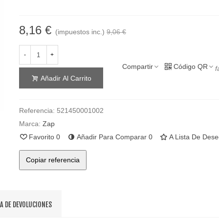
8,16 €
(impuestos inc.)
9,06 €
-
+
Compartir
Código QR
f
Añadir Al Carrito
Referencia:
521450001002
Marca:
Zap
Favorito
0
Añadir Para Comparar
0
A Lista De Des
Copiar referencia
CA DE DEVOLUCIONES